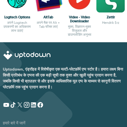
Logitech Options
AltTab
Videe - Video
Zettlr
Downloader
अपने Logitech
अपने मैक पर Alt +
Hendrik Erz
उपकरणों का अधिकतम
Tab फीचर लाएं
मुफ़्त, विज्ञापन-मुक्त
लाभ उठाएं
विजुअल और
डाउनलोडिंग अनुभव
Uptodown, एंड्रॉइड में विशेषीकृत एक मल्टी-प्लेटफ़ॉर्म एप्प स्टोर है। हमारा लक्ष्य बिना
किसी प्रतिबंध के एप्पस की एक बड़ी सूची तक मुफ्त और खुली पहुंच प्रदान करना है,
जबकि किसी भी ब्राउज़र से और इसके आधिकारिक मूल एप्प के माध्यम से कानूनी वितरण
प्लेटफ़ॉर्म तक पहुंच प्रदान करना है।
हमारे बारे में जानें