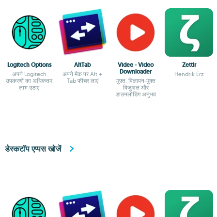
Logitech Options
AltTab
Videe - Video
Zettlr
Downloader
अपने Logitech
अपने मैक पर Alt +
Hendrik Erz
उपकरणों का अधिकतम
Tab फीचर लाएं
मुफ़्त, विज्ञापन-मुक्त
लाभ उठाएं
विजुअल और
डाउनलोडिंग अनुभव
डेस्कटॉप एप्पस खोजें