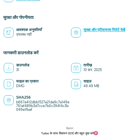
सुरक्षा और गोपनीयता
आवश्यक अनुमतियाँ
सुरक्षा और एंटीवायरस रिपोर्ट देखें
उपलब्ध नहीं
जानकारी डाउनलोड करें
डाउनलोड
तारीख़
31
10 फ़र. 2025
फाइल का प्रकार
साइज़
DMG
49.49 MB
SHA256
b667a412dbb1527a21da9c7a149e
761af489b3d7cce7b0c394f4c3b
049a1fbaf
विज्ञापन
Turbo के साथ विज्ञापन हटाएं और बहुत कुछ करें